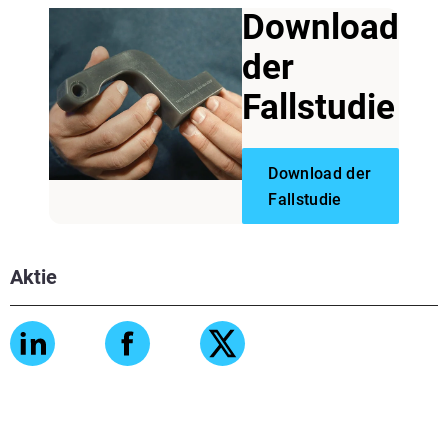
Download
der
Fallstudie
Download der
Fallstudie
Aktie