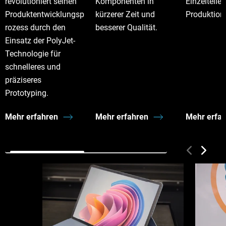
revolutioniert seinen
Komponenten in
Einzelteilen
Produktentwicklungsp
kürzerer Zeit und
Produktion
rozess durch den
besserer Qualität.
Einsatz der PolyJet-
Technologie für
schnelleres und
präziseres
Prototyping.
Mehr erfahren
Mehr erfahren
Mehr erfa