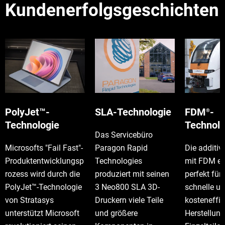
Kundenerfolgsgeschichten
PolyJet™-
SLA-Technologie
FDM
-
®
Technologie
Technolo
Das Servicebüro
Microsofts "Fail Fast"-
Paragon Rapid
Die additiv
Produktentwicklungsp
Technologies
mit FDM ei
rozess wird durch die
produziert mit seinen
perfekt für 
PolyJet™-Technologie
3 Neo800 SLA 3D-
schnelle u
von Stratasys
Druckern viele Teile
kosteneffiz
unterstützt Microsoft
und größere
Herstellun