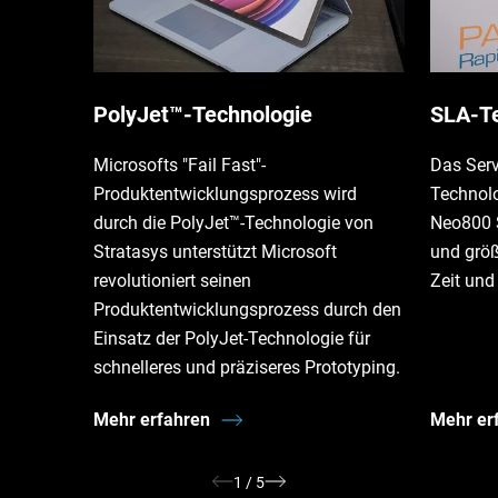
PolyJet™-Technologie
SLA-Te
Microsofts "Fail Fast"-
Das Ser
Produktentwicklungsprozess wird
Technolo
durch die PolyJet™-Technologie von
Neo800 S
Stratasys unterstützt Microsoft
und größ
revolutioniert seinen
Zeit und
Produktentwicklungsprozess durch den
Einsatz der PolyJet-Technologie für
schnelleres und präziseres Prototyping.
Mehr erfahren
Mehr er
1
/
5