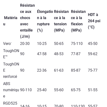
Résistan
ce aux
Élongatio
Résistan
Résistan
HDT à
Matéria
chocs
n à la
ce à la
ce à la
264 psi
u
avec
rupture
tension
flexion
(°C)
entaille
(%)
(MPa)
(MPa)
(J/m)
Vero
20-30
10-25
50-65
75-110
45-50
®
ToughON
90
47-58
48-53
77-87
59-62
E™
ToughON
E
90
22-36
61-63
85-87
75-77
renforcé
ABS
numériqu
90-110
25-40
55-60
65-75
51-55
e
RGD525
14-16
10-15
70-80
110-130
55-57