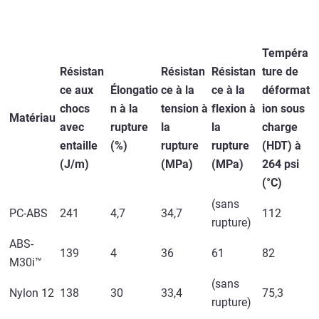
Tempéra
Résistan
Résistan
Résistan
ture de
ce aux
Élongatio
ce à la
ce à la
déformat
chocs
n à la
tension à
flexion à
ion sous
Matériau
avec
rupture
la
la
charge
entaille
(%)
rupture
rupture
(HDT) à
(J/m)
(MPa)
(MPa)
264 psi
(°C)
(sans
PC-ABS
241
4,7
34,7
112
rupture)
ABS-
139
4
36
61
82
M30i™
(sans
Nylon 12
138
30
33,4
75,3
rupture)