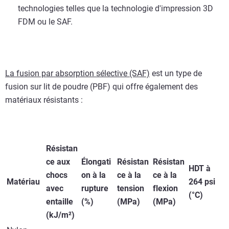
technologies telles que la technologie d'impression 3D
FDM ou le SAF.
La fusion par absorption sélective (SAF)
est un type de
fusion sur lit de poudre (PBF) qui offre également des
matériaux résistants :
Résistan
ce aux
Élongati
Résistan
Résistan
HDT à
chocs
on à la
ce à la
ce à la
Matériau
264 psi
avec
rupture
tension
flexion
(°C)
entaille
(%)
(MPa)
(MPa)
(kJ/m²)