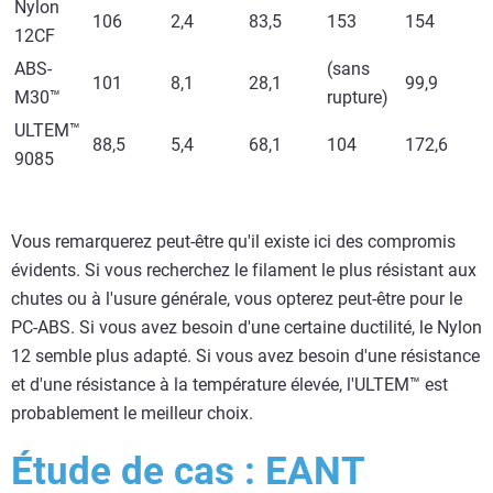
Nylon
106
2,4
83,5
153
154
12CF
ABS-
(sans
101
8,1
28,1
99,9
M30™
rupture)
ULTEM™
88,5
5,4
68,1
104
172,6
9085
Vous remarquerez peut-être qu'il existe ici des compromis
évidents. Si vous recherchez le filament le plus résistant aux
chutes ou à l'usure générale, vous opterez peut-être pour le
PC-ABS. Si vous avez besoin d'une certaine ductilité, le Nylon
12 semble plus adapté. Si vous avez besoin d'une résistance
et d'une résistance à la température élevée, l'ULTEM™ est
probablement le meilleur choix.
Étude de cas : EANT