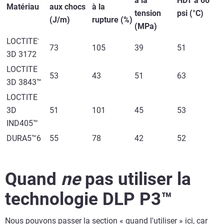
à la
HDT à 66
Matériau
aux chocs
à la
tension
psi (°C)
(J/m)
rupture (%)
(MPa)
LOCTITE
®
73
105
39
51
3D 3172
LOCTITE
53
43
51
63
3D 3843™
LOCTITE
3D
51
101
45
53
IND405™
DURA5™6
55
78
42
52
Quand
ne
pas utiliser la
technologie DLP P3™
Nous pouvons passer la section « quand l'utiliser » ici, car