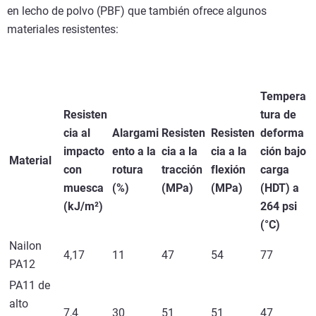
en lecho de polvo (PBF) que también ofrece algunos
materiales resistentes:
Tempera
Resisten
tura de
cia al
Alargami
Resisten
Resisten
deforma
impacto
ento a la
cia a la
cia a la
ción bajo
Material
con
rotura
tracción
flexión
carga
muesca
(%)
(MPa)
(MPa)
(HDT) a
(kJ/m²)
264 psi
(°C)
Nailon
4,17
11
47
54
77
PA12
PA11 de
alto
7,4
30
51
51
47