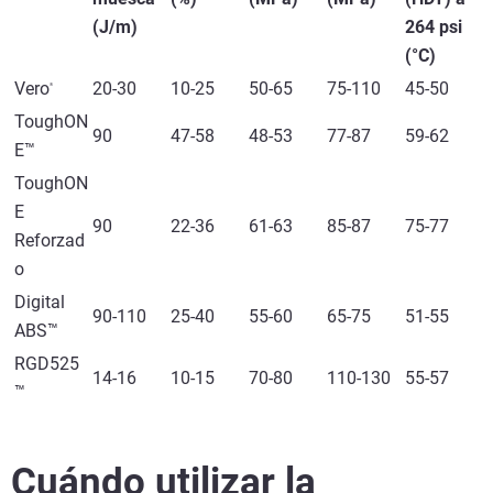
(J/m)
264 psi
(°C)
Vero
20-30
10-25
50-65
75-110
45-50
®
ToughON
90
47-58
48-53
77-87
59-62
E™
ToughON
E
90
22-36
61-63
85-87
75-77
Reforzad
o
Digital
90-110
25-40
55-60
65-75
51-55
ABS™
RGD525
14-16
10-15
70-80
110-130
55-57
™
Cuándo utilizar la