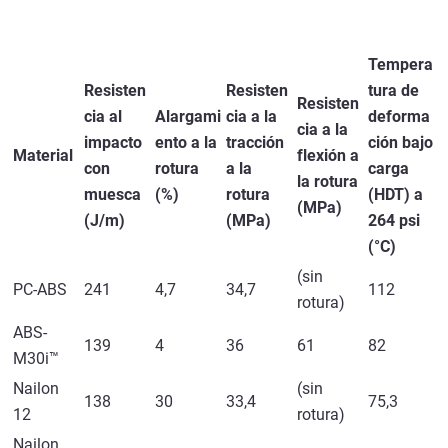
Tempera
Resisten
Resisten
tura de
Resisten
cia al
Alargami
cia a la
deforma
cia a la
impacto
ento a la
tracción
ción bajo
Material
flexión a
con
rotura
a la
carga
la rotura
muesca
(%)
rotura
(HDT) a
(MPa)
(J/m)
(MPa)
264 psi
(°C)
(sin
PC-ABS
241
4,7
34,7
112
rotura)
ABS-
139
4
36
61
82
M30i™
Nailon
(sin
138
30
33,4
75,3
12
rotura)
Nailon