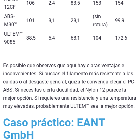
106
2,4
83,5
153
154
12CF
ABS-
(sin
101
8,1
28,1
99,9
M30™
rotura)
ULTEM™
88,5
5,4
68,1
104
172,6
9085
Es posible que observes que aquí hay claras ventajas e
inconvenientes. Si buscas el filamento más resistente a las
caídas o al desgaste general, quizá te convenga elegir el PC-
ABS. Si necesitas cierta ductilidad, el Nylon 12 parece la
mejor opción. Si requieres una resistencia y una temperatura
muy elevadas, probablemente ULTEM™ sea la mejor opción.
Caso práctico: EANT
GmbH