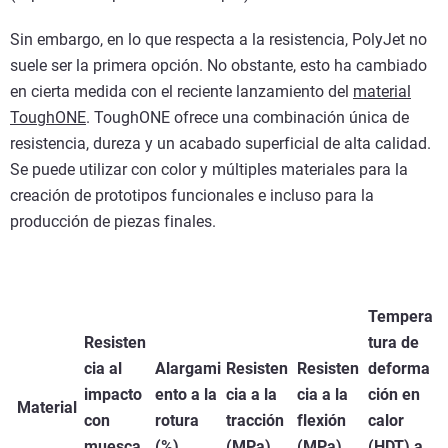
Sin embargo, en lo que respecta a la resistencia, PolyJet no
suele ser la primera opción. No obstante, esto ha cambiado
en cierta medida con el reciente lanzamiento del
material
ToughONE
. ToughONE ofrece una combinación única de
resistencia, dureza y un acabado superficial de alta calidad.
Se puede utilizar con color y múltiples materiales para la
creación de prototipos funcionales e incluso para la
producción de piezas finales.
Tempera
Resisten
tura de
cia al
Alargami
Resisten
Resisten
deforma
impacto
ento a la
cia a la
cia a la
ción en
Material
con
rotura
tracción
flexión
calor
muesca
(%)
(MPa)
(MPa)
(HDT) a