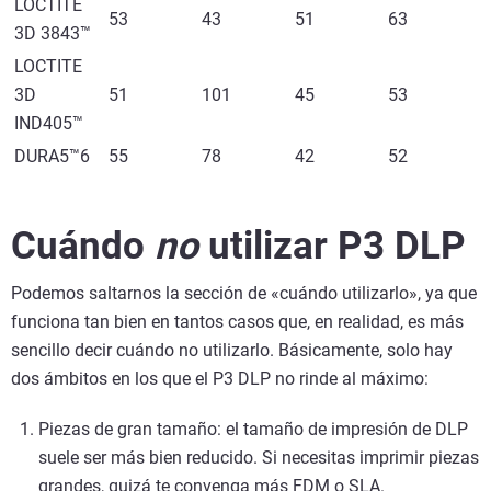
LOCTITE
53
43
51
63
3D 3843™
LOCTITE
3D
51
101
45
53
IND405™
DURA5™6
55
78
42
52
Cuándo
no
utilizar P3 DLP
Podemos saltarnos la sección de «cuándo utilizarlo», ya que
funciona tan bien en tantos casos que, en realidad, es más
sencillo decir cuándo no utilizarlo. Básicamente, solo hay
dos ámbitos en los que el P3 DLP no rinde al máximo:
Piezas de gran tamaño: el tamaño de impresión de DLP
suele ser más bien reducido. Si necesitas imprimir piezas
grandes, quizá te convenga más FDM o
SLA
.