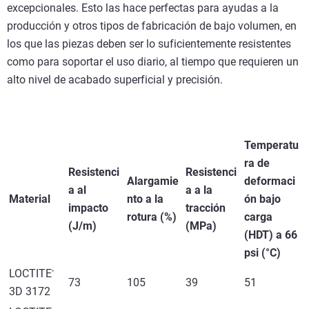
excepcionales. Esto las hace perfectas para ayudas a la
producción y otros tipos de fabricación de bajo volumen, en
los que las piezas deben ser lo suficientemente resistentes
como para soportar el uso diario, al tiempo que requieren un
alto nivel de acabado superficial y precisión.
Temperatu
ra de
Resistenci
Resistenci
Alargamie
deformaci
a al
a a la
Material
nto a la
ón bajo
impacto
tracción
rotura (%)
carga
(J/m)
(MPa)
(HDT) a 66
psi (°C)
LOCTITE
®
73
105
39
51
3D 3172