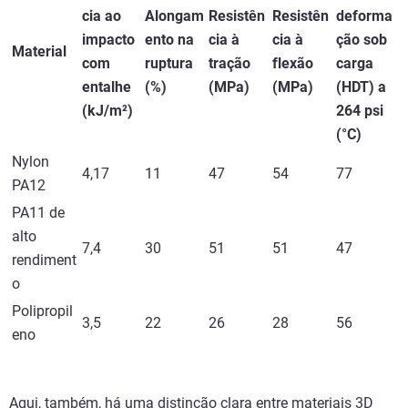
cia ao
Alongam
Resistên
Resistên
deforma
impacto
ento na
cia à
cia à
ção sob
Material
com
ruptura
tração
flexão
carga
entalhe
(%)
(MPa)
(MPa)
(HDT) a
(kJ/m²)
264 psi
(°C)
Nylon
4,17
11
47
54
77
PA12
PA11 de
alto
7,4
30
51
51
47
rendiment
o
Polipropil
3,5
22
26
28
56
eno
Aqui, também, há uma distinção clara entre materiais 3D