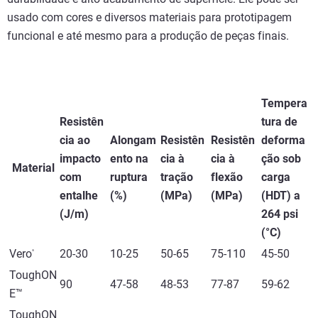
usado com cores e diversos materiais para prototipagem
funcional e até mesmo para a produção de peças finais.
Tempera
Resistên
tura de
cia ao
Alongam
Resistên
Resistên
deforma
impacto
ento na
cia à
cia à
ção sob
Material
com
ruptura
tração
flexão
carga
entalhe
(%)
(MPa)
(MPa)
(HDT) a
(J/m)
264 psi
(°C)
Vero
20-30
10-25
50-65
75-110
45-50
®
ToughON
90
47-58
48-53
77-87
59-62
E™
ToughON