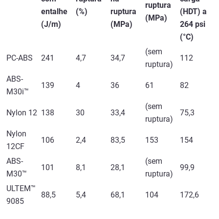
ruptura
entalhe
(%)
ruptura
(HDT) a
(MPa)
(J/m)
(MPa)
264 psi
(°C)
(sem
PC-ABS
241
4,7
34,7
112
ruptura)
ABS-
139
4
36
61
82
M30i™
(sem
Nylon 12
138
30
33,4
75,3
ruptura)
Nylon
106
2,4
83,5
153
154
12CF
ABS-
(sem
101
8,1
28,1
99,9
M30™
ruptura)
ULTEM™
88,5
5,4
68,1
104
172,6
9085