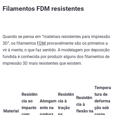
Filamentos FDM resistentes
Quando se pensa em “materiais resistentes para impressão
3D”, os filamentos
FDM
provavelmente são os primeiros a
vir à mente, o que faz sentido. A modelagem por deposição
fundida é conhecida por produzir alguns dos filamentos de
impressão 3D mais resistentes que existem.
Tempera
Resistên
Resistên
tura de
Resistên
cia ao
Alongam
cia à
deforma
cia à
impacto
ento na
tração
ção sob
Material
flexão na
com
ruptura
na
carga