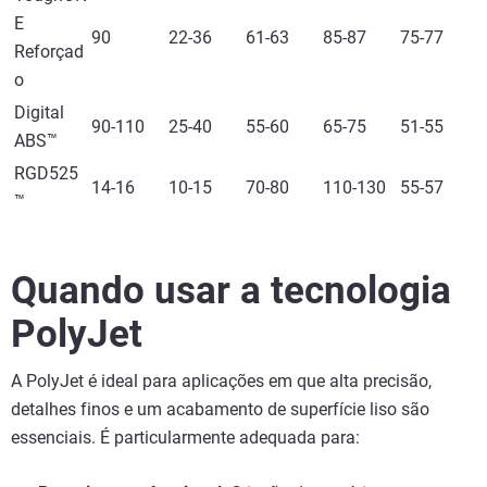
E
90
22-36
61-63
85-87
75-77
Reforçad
o
Digital
90-110
25-40
55-60
65-75
51-55
ABS™
RGD525
14-16
10-15
70-80
110-130
55-57
™
Quando usar a tecnologia
PolyJet
A PolyJet é ideal para aplicações em que alta precisão,
detalhes finos e um acabamento de superfície liso são
essenciais. É particularmente adequada para: