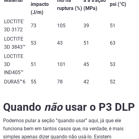
Material
nto na
a à tração
impacto
psi (°C)
ruptura (%)
(MPa)
(J/m)
LOCTITE
®
73
105
39
51
3D 3172
LOCTITE
53
43
51
63
3D 3843™
LOCTITE
3D
51
101
45
53
IND405™
DURA5™6
55
78
42
52
Quando
não
usar o P3 DLP
Podemos pular a seção “quando usar” aqui, já que ele
funciona bem em tantos casos que, na verdade, é mais
simples apenas dizer quando não usá-lo. Existem