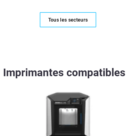
Tous les secteurs
Voir plus
Voir plus
Imprimantes compatibles
Voir plus
Voir plus