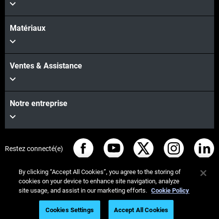
Matériaux
Ventes & Assistance
Notre entreprise
Restez connecté(e)
By clicking “Accept All Cookies”, you agree to the storing of
cookies on your device to enhance site navigation, analyze
site usage, and assist in our marketing efforts.
Cookie Policy
© Stratasys 2026
Informations légales
Cookies Settings
Accept All Cookies
Politique de confidentialité
Conformité REACH