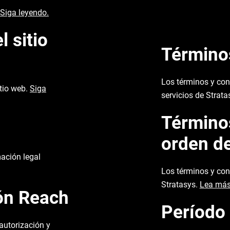
Siga leyendo.
 sitio
Término
Los términos y con
itio web.
Siga
servicios de Strata
Términos
orden d
mación legal
Los términos y con
Stratasys.
Lea más
ón Reach
Período 
autorización y