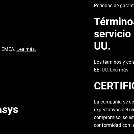
Períodos de garant
Términos
servicio
UU.
ra EMEA.
Lea más.
Los términos y con
EE. UU.
Lea más.
CERTIFI
La compañía se ded
asys
expectativas del cl
compromiso, se est
conformidad con l