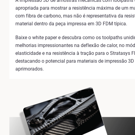
A impressão 3D de amostras mecânicas com toolpaths u
apropriada para mostrar a resistência máxima de um ma
com fibra de carbono, mas não é representativa da resis
material dentro da peça impressa em 3D FDM típica.
Baixe o white paper e descubra como os toolpaths unidi
melhorias impressionantes na deflexão de calor, no mód
elasticidade e na resistência à tração para o Stratasys
destacando o potencial para materiais de impressão 3
aprimorados.