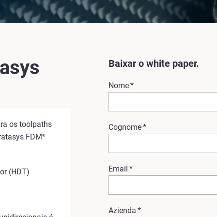
tasys
Baixar o white paper.
Nome
*
ra os toolpaths
Cognome
*
tratasys FDM
®
Email
*
lor (HDT)
Azienda
*