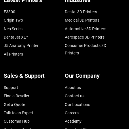
Latest Printers
Industries
F3300
Dental 3D Printers
Origin Two
Medical 3D Printers
Neo Series
Automotive 3D Printers
DentaJet XL™
Aerospace 3D Printers
J5 Anatomy Printer
Consumer Products 3D
Printers
All Printers
Sales & Support
Our Company
Support
About us
Find a Reseller
Contact us
Get a Quote
Our Locations
Talk to an Expert
Careers
Customer Hub
Academy