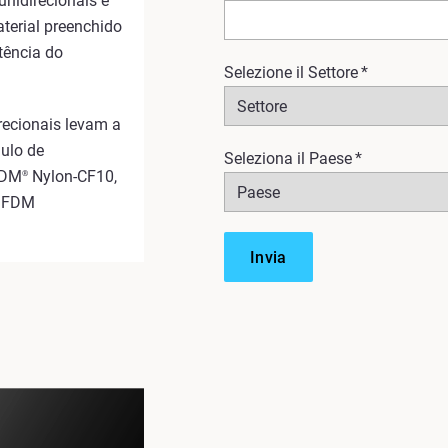
nidirecionais é
terial preenchido
tência do
Selezione il Settore
*
recionais levam a
ulo de
Seleziona il Paese
*
 FDM
Nylon-CF10,
®
D FDM