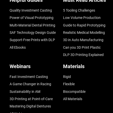
Helpful Guides
Must Read Articles
Quality Investment Casting
5 Tooling Challenges
Power of Visual Prototyping
Low Volume Production
Multi-Material Dental Printing
Guide to Rapid Prototyping
SAF Technology Design Guide
Realistic Medical Modelling
Support-Free Prints with DLP
3D in Auto Manufacturing
All Ebooks
Can you 3D Print Plastic
DLP 3D Printing Explained
Webinars
Materials
Fast Investment Casting
Rigid
A Game Changer in Racing
Flexible
Sustainability in AM
Biocompatible
3D Printing at Point-of-Care
All Materials
Mastering Digital Dentures