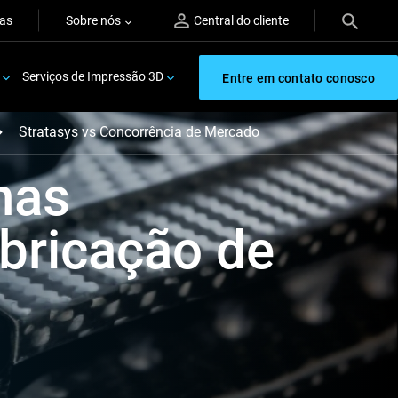
ras
Sobre nós
Central do cliente
Serviços de Impressão 3D
Entre em contato conosco
Stratasys vs Concorrência de Mercado
nas
abricação de