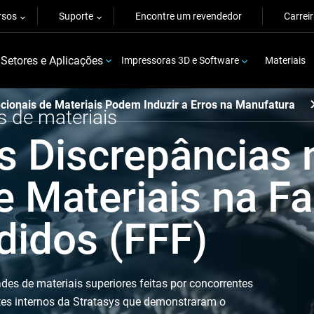
rsos
Suporte
Encontre um revendedor
Carrei
Setores e Aplicações
Impressoras 3D e Software
Materiais
ecionais de Materiais Podem Induzir a Erros na Manufatura
s de materiais
 Discrepâncias 
e Materiais na F
didos (FFF)
ades de materiais superiores feitas por concorrentes
stes internos da Stratasys que demonstraram o