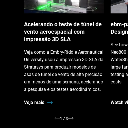
Acelerando o teste de túnel de
ebm‑pa
vento aeroespacial com
Design
impressão 3D SLA
See how 
Veja como a Embry-Riddle Aeronautical
Neo800 
University usou a impressão 3D SLA da
WaterSh
Stratasys para produzir modelos de
large fa
asas de túnel de vento de alta precisão
testing 
em menos de uma semana, acelerando
costs.
a pesquisa e os testes aerodinâmicos.
Veja mais
Watch v
1
/
3