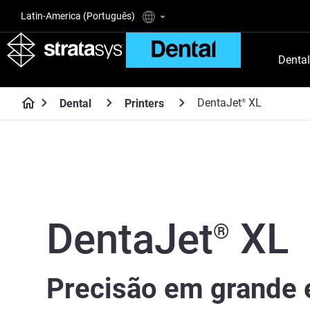
Latin-America (Português)
Dental
DentaJet
XL
Dental
Printers
®
DentaJet
XL
®
Precisão em grande 