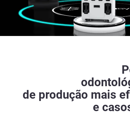
P
odontoló
de produção mais ef
e caso