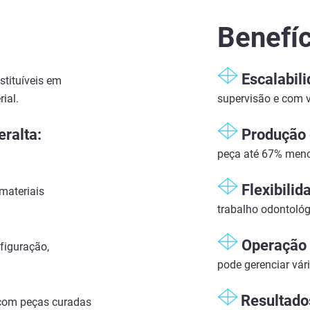
Benefí
Escalabili
tituíveis em
ial.
supervisão e com 
ralta:
Produção 
peça até 67% meno
Flexibilid
materiais
trabalho odontológ
Operação 
iguração,
pode gerenciar vá
Resultado
 com peças curadas