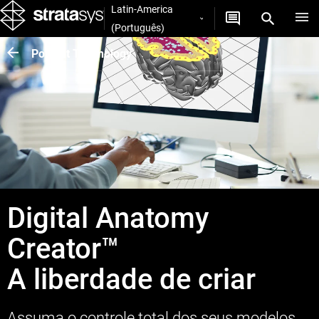
Latin-America
(Português)
PolyJet Technology
Digital Anatomy
Creator™
A liberdade de criar
Assuma o controle total dos seus modelos