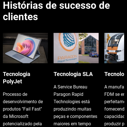
Histórias de sucesso de
clientes
Tecnologia
Tecnologia SLA
Tecnolo
PolyJet
A Service Bureau
A manufatu
Processo de
Paragon Rapid
FDM se en
desenvolvimento de
Technologies está
perfeitamen
produtos "Fail Fast"
produzindo muitas
fornecendo
da Microsoft
peças e componentes
capacidade
potencializado pela
maiores em tempo
produzir p