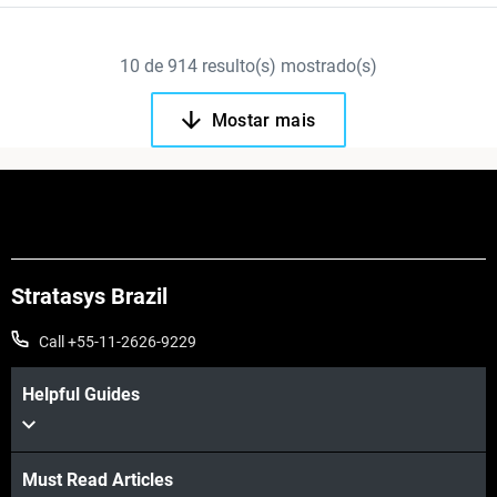
10
de
914
resulto(s) mostrado(s)
Mostar mais
Stratasys Brazil
Call +55-11-2626-9229
Helpful Guides
Must Read Articles