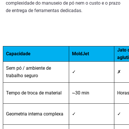
complexidade do manuseio de pó nem o custo e o prazo
de entrega de ferramentas dedicadas.
Jato 
Capacidade
MoldJet
aglut
Sem pó / ambiente de
✓
✗
trabalho seguro
Tempo de troca de material
~30 min
Hora
Geometria interna complexa
✓
✓