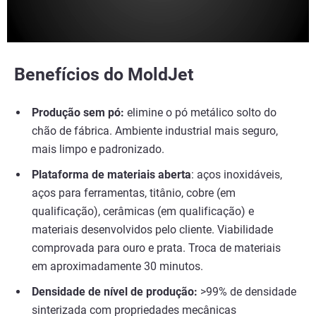
uma densidade de sinterização superior a
99%
Veja mais
Benefícios do MoldJet
Veja mais
Produção sem pó:
elimine o pó metálico solto do
chão de fábrica. Ambiente industrial mais seguro,
mais limpo e padronizado.
Plataforma de materiais aberta
: aços inoxidáveis,
aços para ferramentas, titânio, cobre (em
qualificação), cerâmicas (em qualificação) e
materiais desenvolvidos pelo cliente. Viabilidade
comprovada para ouro e prata. Troca de materiais
em aproximadamente 30 minutos.
Densidade de nível de produção:
>99% de densidade
sinterizada com propriedades mecânicas