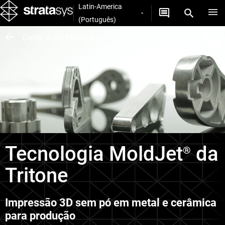
Latin-America
(Português)
Guide to 3D Printing
Tecnologia MoldJet
da
®
Tritone
Impressão 3D sem pó em metal e cerâmica
para produção