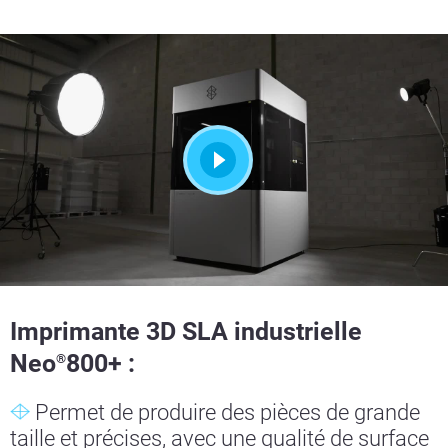
Imprimante 3D SLA industrielle
Neo
800+ :
®
Permet de produire des pièces de grande
taille et précises, avec une qualité de surface