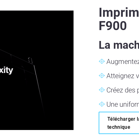
Imprim
F900
La mach
Augmentez 
Atteignez v
Créez des p
Une uniform
Télécharger l
technique