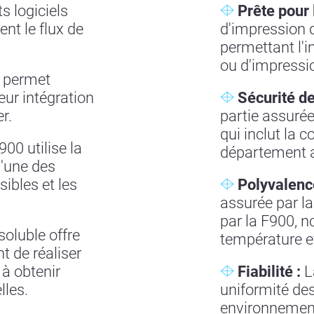
s logiciels
Prête pour 
nt le flux de
d'impression d
permettant l'i
ou d'impressio
 permet
eur intégration
Sécurité de
r.
partie assurée
qui inclut la 
00 utilise la
département a
l'une des
ibles et les
Polyvalence
assurée par l
par la F900, 
soluble offre
température e
t de réaliser
à obtenir
Fiabilité :
L
lles.
uniformité des
environnement 