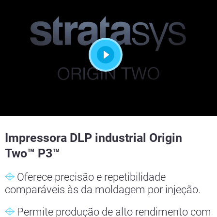
Impressora DLP industrial Origin
Two™ P3™
Oferece precisão e repetibilidade
comparáveis às da moldagem por injeção.
Permite produção de alto rendimento com