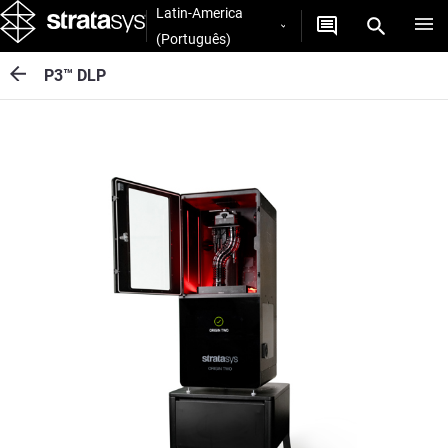
Latin-America
(Português)
P3™ DLP