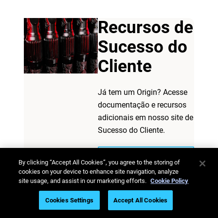
Recursos de
Sucesso do
Cliente
Já tem um Origin? Acesse
documentação e recursos
adicionais em nosso site de
Sucesso do Cliente.
Ver recursos de
By clicking “Accept All Cookies”, you agree to the storing of
sucesso do cliente
cookies on your device to enhance site navigation, analyze
site usage, and assist in our marketing efforts.
Cookie Policy
Cookies Settings
Accept All Cookies