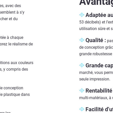
Avanta
es, avec des
ssemblent à s'y
Adaptée au
ucher et du
53 décibels) et l’ex
utilisation sûre et 
aptée à chaque
Qualité :
pas
orez le réalisme de
de conception grâc
grande robustesse e
itions aux couleurs
Grande capa
s, y compris des
marché, vous perm
seule impression.
de conception
Rentabilité 
le plastique dans
multi-matériaux, à 
Facilité d’ut