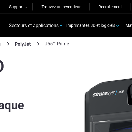
Support
Trouvez un revendeur
Recrutement
Secteurs et applications
Imprimantes 3D et logiciels
Mat
J55™ Prime
g
PolyJet
D
haque