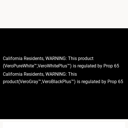
California Residents, WARNING: This product
(VeroPureWhite™,VeroWhitePlus™) is regulated by Prop 65
California Residents, WARNING: This
product(VeroGray™,VeroBlackPlus™) is regulated by Prop 65