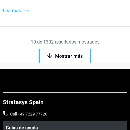
Lea más
10
de
1302
resultados mostrados
Mostrar más
Stratasys Spain
Call +49 7229 77720
Guías de ayuda