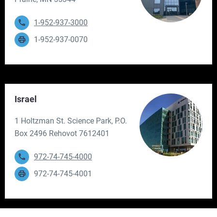
1-952-937-3000
1-952-937-0070
Israel
1 Holtzman St. Science Park, P.O.
Box 2496 Rehovot 7612401
972-74-745-4000
972-74-745-4001