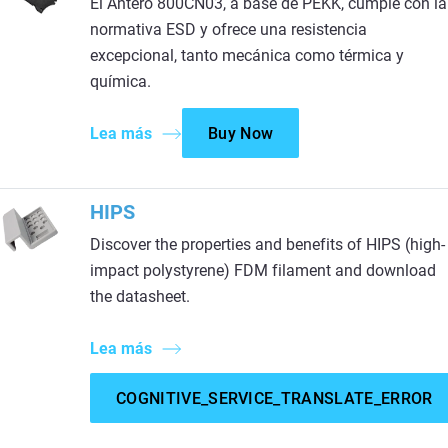
El Antero 800CN03, a base de PEKK, cumple con la
normativa ESD y ofrece una resistencia
excepcional, tanto mecánica como térmica y
química.
Lea más
Buy Now
HIPS
Discover the properties and benefits of HIPS (high-
impact polystyrene) FDM filament and download
the datasheet.
Lea más
COGNITIVE_SERVICE_TRANSLATE_ERROR