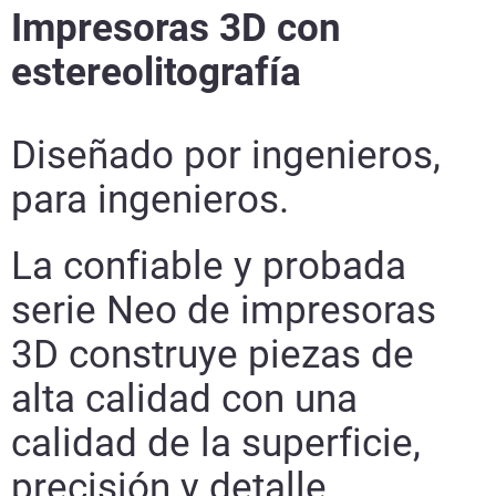
Impresoras 3D con
Obtenga más información
estereolitografía
Obtenga más información
Diseñado por ingenieros,
Obtenga más información
para ingenieros.
La confiable y probada
serie Neo de impresoras
3D construye piezas de
alta calidad con una
calidad de la superficie,
precisión y detalle