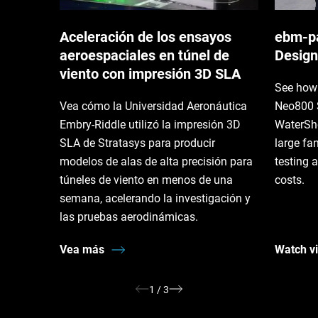
Aceleración de los ensayos
ebm‑pa
aeroespaciales en túnel de
Design
viento con impresión 3D SLA
See how 
Vea cómo la Universidad Aeronáutica
Neo800 
Embry-Riddle utilizó la impresión 3D
WaterSh
SLA de Stratasys para producir
large fa
modelos de alas de alta precisión para
testing 
túneles de viento en menos de una
costs.
semana, acelerando la investigación y
las pruebas aerodinámicas.
Vea más
Watch v
1
/
3