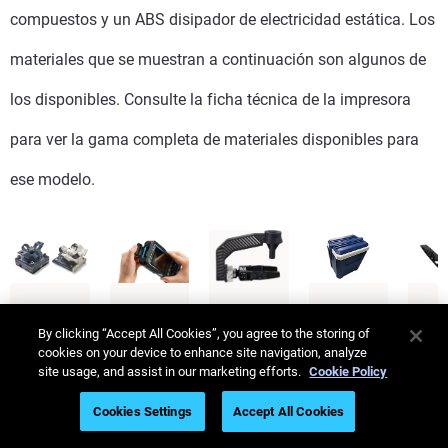
compuestos y un ABS disipador de electricidad estática. Los
materiales que se muestran a continuación son algunos de
los disponibles. Consulte la ficha técnica de la impresora
para ver la gama completa de materiales disponibles para
ese modelo.
FDM
FDM
FDM
ASA
A
®
By clicking “Accept All Cookies”, you agree to the storing of
Nylon-
TPU
ABS-
M
cookies on your device to enhance site navigation, analyze
Disp
CF10
92A
CF10
site usage, and assist in our marketing efforts.
Cookie Policy
onibl
El
Cookies Settings
Accept All Cookies
El
Crea
El
e en
AB
FDM
pieza
ABS-
10
M