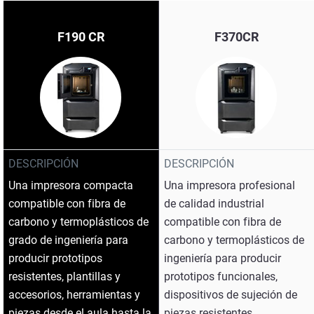
F190 CR
F370CR
DESCRIPCIÓN
DESCRIPCIÓN
Una impresora compacta
Una impresora profesional
compatible con fibra de
de calidad industrial
carbono y termoplásticos de
compatible con fibra de
grado de ingeniería para
carbono y termoplásticos de
producir prototipos
ingeniería para producir
resistentes, plantillas y
prototipos funcionales,
accesorios, herramientas y
dispositivos de sujeción de
piezas desde el aula hasta la
piezas resistentes,