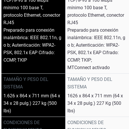
TCP/IPv6 a 100 Mbps
TCP/IPv6 a 100 Mbps
mínimo 100 base T,
mínimo 100 base T,
protocolo Ethernet, conector
protocolo Ethernet, conector
RJ45
RJ45
Preparado para conexión
Preparado para conexión
inalámbrica: IEEE 802.11n, g
inalámbrica: IEEE 802.11n, g
o b; Autenticación: WPA2-
o b; Autenticación: WPA2-
PSK, 802.1x EAP Cifrado:
PSK, 802.1x EAP Cifrado:
CCMP, TKIP
CCMP, TKIP;
MTConnect activado
TAMAÑO Y PESO DEL
TAMAÑO Y PESO DEL
SISTEMA
SISTEMA
1.626 x 864 x 711 mm (64 x
1626 x 864 x 711 mm (64 x
34 x 28 pulg.) 227 kg (500
34 x 28 pulg.) 227 Kg (500
lbs)
lbs)
CONDICIONES DE
CONDICIONES DE