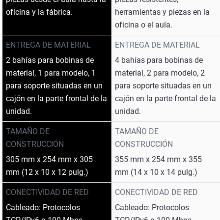
oficina y la fábrica.
herramientas y piezas en la
oficina o el aula.
ENTREGA DE MATERIAL
ENTREGA DE MATERIAL
2 bahías para bobinas de
4 bahías para bobinas de
material, 1 para modelo, 1
material, 2 para modelo, 2
para soporte situadas en un
para soporte situadas en un
cajón en la parte frontal de la
cajón en la parte frontal de la
unidad.
unidad.
TAMAÑO DE
TAMAÑO DE
CONSTRUCCIÓN
CONSTRUCCIÓN
305 mm x 254 mm x 305
355 mm x 254 mm x 355
mm (12 x 10 x 12 pulg.)
mm (14 x 10 x 14 pulg.)
CONECTIVIDAD DE RED
CONECTIVIDAD DE RED
Cableado: Protocolos
Cableado: Protocolos