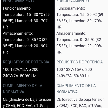
FUNCIONAMIENTO
FUNCIONAMIENTO
Funcionamiento:
Funcionamiento:
Temperatura: 15 - 30 ºC (59 -
Temperatura: 15 - 30 ºC (59 -
86 ºF), Humedad: 30 - 70%
86 ºF), Humedad: 30 - 70%
HR
HR
Almacenamiento:
Almacenamiento:
Temperatura: 0 - 35 ºC (32 -
Temperatura: 0 - 35 ºC (32 -
95 ºF), Humedad: 20 - 90%
95 ºF), Humedad: 20 - 90%
HR
HR
REQUISITOS DE POTENCIA
REQUISITOS DE POTENCIA
100-132V/15A o 200-
100-132V/15A o 200-
240V/7A. 50/60 Hz
240V/7A. 50/60 Hz
CUMPLIMIENTO DE LA
CUMPLIMIENTO DE LA
NORMATIVA
NORMATIVA
CE (directiva de baja tensión
CE (directiva de baja tensión
y CEM), FCC, EAC, cTUVus,
y CEM), FCC, EAC, cTUVus,