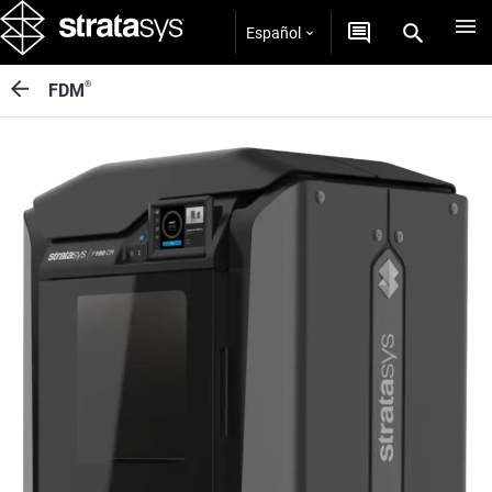
Español
®
FDM