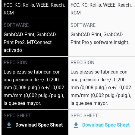
FCC, KC, RoHs, WEEE, Reach,
FCC, KC, RoHs, WEEE, Reach,
RCM
RCM
SOFTWARE
SOFTWARE
GrabCAD Print, GrabCAD
GrabCAD Print, GrabCAD
Print Pro2, MTConnect
Print Pro y software Insight
activado
PRECISIÓN
PRECISIÓN
Las piezas se fabrican con
Las piezas se fabrican con
una precisión de +/- 0,200
una precisión de +/- 0,200
mm (0,008 pulg.) o +/- 0,002
mm (0,008 pulg.) o +/- 0,002
mm/mm (0,002 pulg./pulg.),
mm/mm (0,002 pulg./pulg.),
la que sea mayor.
la que sea mayor.
SPEC SHEET
SPEC SHEET
Download Spec Sheet
Download Spec Sheet