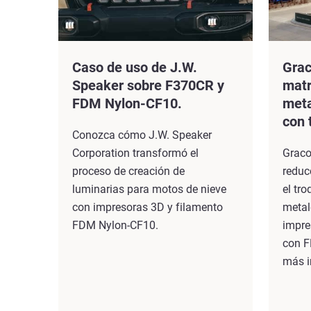
Caso de uso de J.W.
Grac
Speaker sobre F370CR y
matr
FDM Nylon-CF10.
meta
con 
Conozca cómo J.W. Speaker
Corporation transformó el
Graco
proceso de creación de
reduc
luminarias para motos de nieve
el tr
con impresoras 3D y filamento
metal
FDM Nylon-CF10.
impr
con F
más i