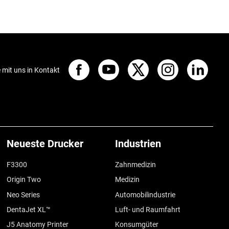
e mit uns in Kontakt
Neueste Drucker
Industrien
F3300
Zahnmedizin
Origin Two
Medizin
Neo Series
Automobilindustrie
DentaJet XL™
Luft- und Raumfahrt
J5 Anatomy Printer
Konsumgüter