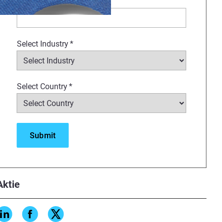
Company Name
*
tasys J55 3D printer in their
Select Industry
*
ototypes that add
Select Country
*
ick, easy, and flexible.
Aktie