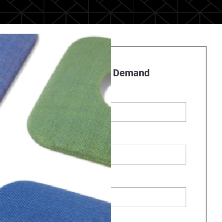
Register to Watch On Demand
First Name
*
Last Name
*
Business Email
*