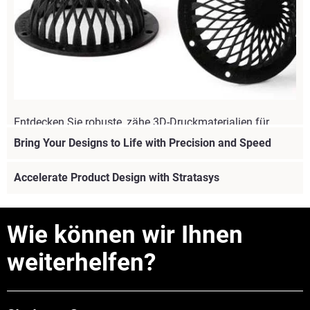
Entdecken Sie robuste, zähe 3D-Druckmaterialien für
funktionales Prototyping und Produktion. Vergleichen Sie
Bring Your Designs to Life with Precision and Speed
FDM-, PolyJet-, SAF- und P3 DLP-Polymere, um das am
besten geeignete zu finden.
Accelerate Product Design with Stratasys
Mehr sehen
Wie können wir Ihnen
weiterhelfen?