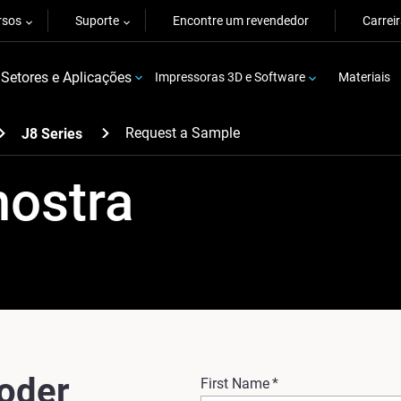
rsos
Suporte
Encontre um revendedor
Carrei
Setores e Aplicações
Impressoras 3D e Software
Materiais
Request a Sample
J8 Series
mostra
poder
First Name
*