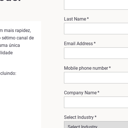
Last Name
*
om mais rapidez,
o sétimo canal de
Email Address
*
 uma única
ilidade
Mobile phone number
*
ncluindo:
Company Name
*
Select Industry
*