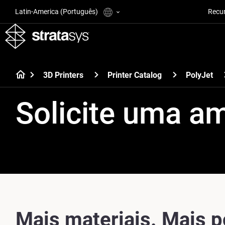
Latin-America (Português)
Recu
3D Printers
Printer Catalog
PolyJet
Solicite uma a
Mais materiais. Mais 