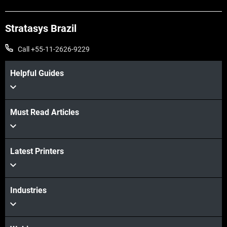
Stratasys Brazil
Veja mais
Call +55-11-2626-9229
Helpful Guides
Must Read Articles
Latest Printers
Industries