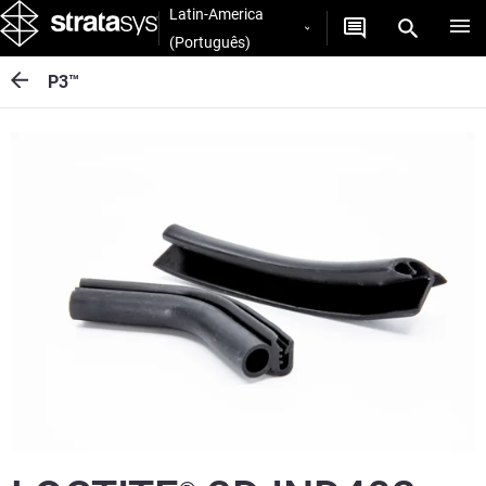
Latin-America
(Português)
P3™