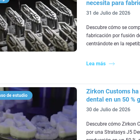
necesita para fabr
31 de Julio de 2026
Descubre cómo se com
fabricación por fusión d
centrándote en la repetib
Lea más
Zirkon Customs ha 
so de estudio
dental en un 50 % g
30 de Julio de 2026
Descubre cómo Zirkon C
por una Stratasys J5 De