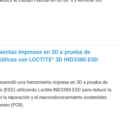
educir el trabajo manual en un 80 % y eliminar los
ientas impresas en 3D a prueba de
táticas con LOCTITE
3D IND3380 ESD
®
sarrolló una herramienta impresa en 3D a prueba de
s (ESD) utilizando Loctite IND3380 ESD para reducir la
ir la reparación y el reacondicionamiento sostenibles
preso (PCB).