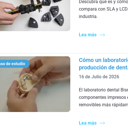
Descubra qué es y cómo 
compara con SLA y LCD. 
industria.
Lea más
Cómo un laboratori
so de estudio
producción de dent
16 de Julio de 2026
El laboratorio dental Bi
componentes impresos en
removibles más rápidam
Lea más