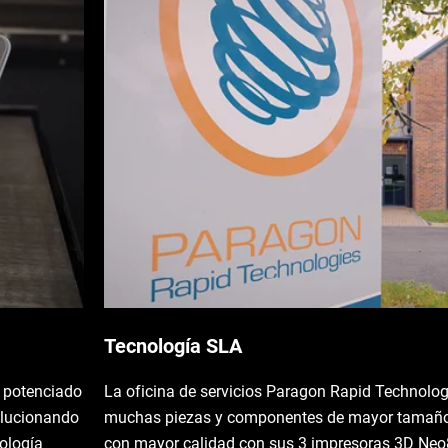
Tecnología SLA
t potenciado
La oficina de servicios Paragon Rapid Technolo
olucionando
muchas piezas y componentes de mayor tamaño
nología
con mayor calidad con sus 3 impresoras 3D Ne