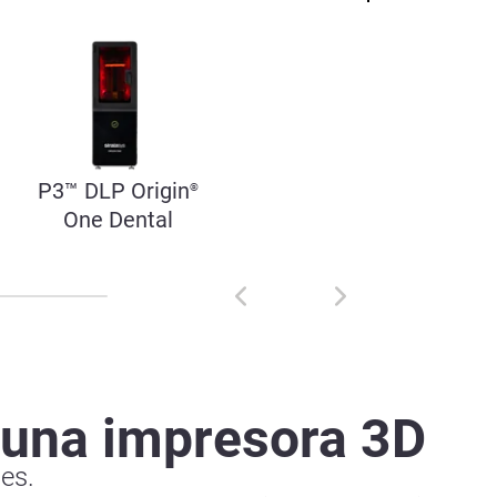
P3™ DLP Origin
®
One Dental
 una impresora 3D
des.