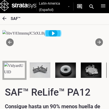
Latin-America
(Español)
SAF™
SAF™ ReLife™ PA12
Consigue hasta un 90% menos huella de