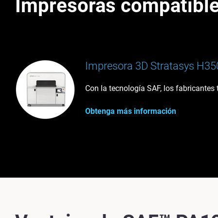
Impresoras compatibl
Impresora 3D Stratasys H35
Con la tecnología SAF, los fabricantes 
Obtenga más información