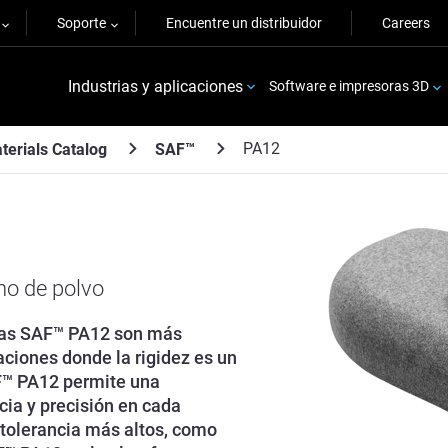
Soporte
Encuentre un distribuidor
Careers
Industrias y aplicaciones
Software e impresoras 3D
PA12
terials Catalog
SAF™
ho de polvo
ezas SAF™ PA12 son más
aciones donde la rigidez es un
AF™ PA12 permite una
ncia y precisión en cada
 tolerancia más altos, como