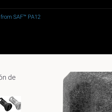
ed from SAF™ PA12
ión de