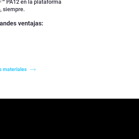
F™ PA12 en la plataforma
, siempre.
randes ventajas:
s materiales