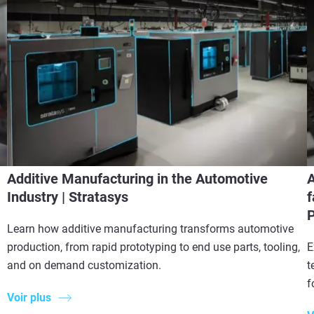
Additive Manufacturing in the Automotive
A
Industry | Stratasys
f
P
Learn how additive manufacturing transforms automotive
production, from rapid prototyping to end use parts, tooling,
E
and on demand customization.
t
f
Voir plus