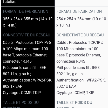
l'atelier.
FORMAT DE FABRICATION
FORMAT DE FABRICATION
355 x 254 x 355 mm (14 x 10
254 x 254 x 254 mm (10 x 10
x 14 in.)
x 10 in.)
CONNECTIVITÉ DU RÉSEAU
CONNECTIVITÉ DU RÉSEAU
Câblé : Protocoles TCP/IPv6
Câblé : Protocoles TCP/IP à
à 100 Mbps minimum 100
100 Mbps minimum 100
base T, protocole Ethernet,
base T, protocole Ethernet,
connecteur RJ45
connecteur RJ45
Prêt pour le sans fil : IEEE
Prêt pour le sans fil : IEEE
802.11n, g ou b ;
802.11n, g ou b ;
Authentification : WPA2-PSK,
Authentification : WPA2-PSK,
802.1x EAP
802.1x EAP
Cryptage : CCMP, TKIP
Cryptage : CCMP, TKIP
TAILLE ET POIDS DU
TAILLE ET POIDS DU