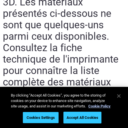
3D. Les matériaux
présentés ci-dessous ne
sont que quelques-uns
parmi ceux disponibles.
Consultez la fiche
technique de l'imprimante
pour connaître la liste
complète des matériaux
compatibles avec ce
By clicking “Accept All Cookies”, you agree to the storing of
cookies on your device to enhance site navigation, analyze
modèle.
site usage, and assist in our marketing efforts.
Cookie Policy
Cookies Settings
Accept All Cookies