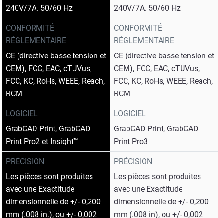
240V/7A. 50/60 Hz
240V/7A. 50/60 Hz
CONFORMITÉ
CONFORMITÉ
RÉGLEMENTAIRE
RÉGLEMENTAIRE
CE (directive basse tension et
CE (directive basse tension et
CEM), FCC, EAC, cTUVus,
CEM), FCC, EAC, cTUVus,
FCC, KC, RoHs, WEEE, Reach,
FCC, KC, RoHs, WEEE, Reach,
RCM
RCM
LOGICIEL
LOGICIEL
GrabCAD Print, GrabCAD
GrabCAD Print, GrabCAD
Print Pro2 et Insight™
Print Pro3
PRÉCISION
PRÉCISION
Les pièces sont produites
Les pièces sont produites
avec une Exactitude
avec une Exactitude
dimensionnelle de +/- 0,200
dimensionnelle de +/- 0,200
mm (.008 in.), ou +/- 0,002
mm (.008 in), ou +/- 0,002