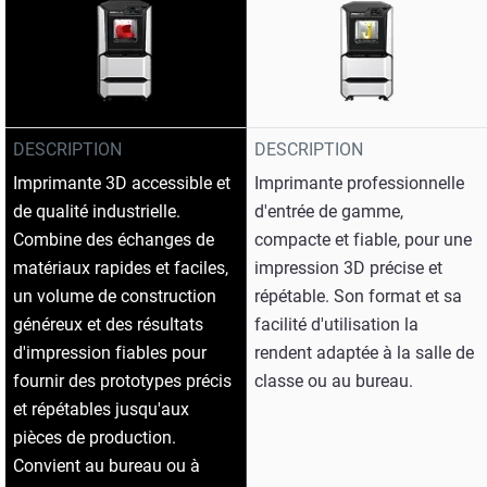
DESCRIPTION
DESCRIPTION
Imprimante 3D accessible et
Imprimante professionnelle
de qualité industrielle.
d'entrée de gamme,
Combine des échanges de
compacte et fiable, pour une
matériaux rapides et faciles,
impression 3D précise et
un volume de construction
répétable. Son format et sa
généreux et des résultats
facilité d'utilisation la
d'impression fiables pour
rendent adaptée à la salle de
fournir des prototypes précis
classe ou au bureau.
et répétables jusqu'aux
pièces de production.
Convient au bureau ou à