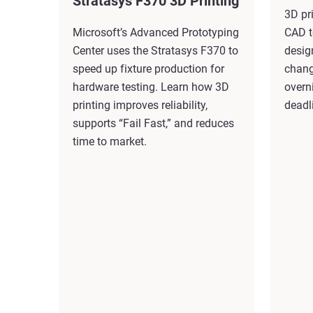
Stratasys F370 3D Printing
3D pr
Microsoft’s Advanced Prototyping
CAD t
Center uses the Stratasys F370 to
design
speed up fixture production for
chang
hardware testing. Learn how 3D
overn
printing improves reliability,
deadl
supports “Fail Fast,” and reduces
time to market.