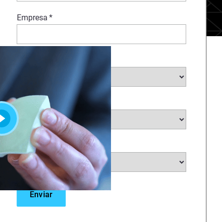
Empresa
*
Sector
*
Sub-sector
*
País
*