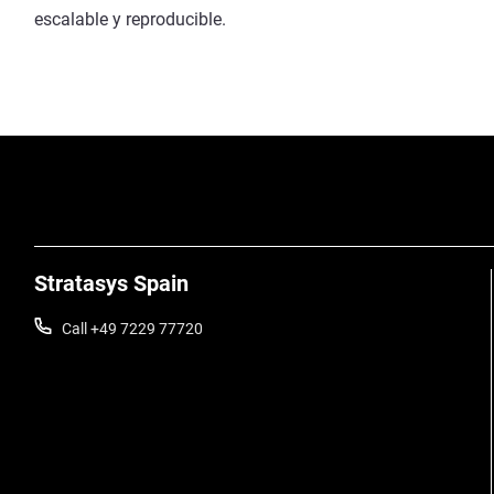
escalable y reproducible.
Stratasys Spain
Call +49 7229 77720