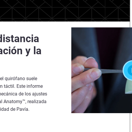
distancia
ación y la
el quirófano suele
n táctil. Este informe
mecánica de los ajustes
tal Anatomy™, realizada
sidad de Pavía.