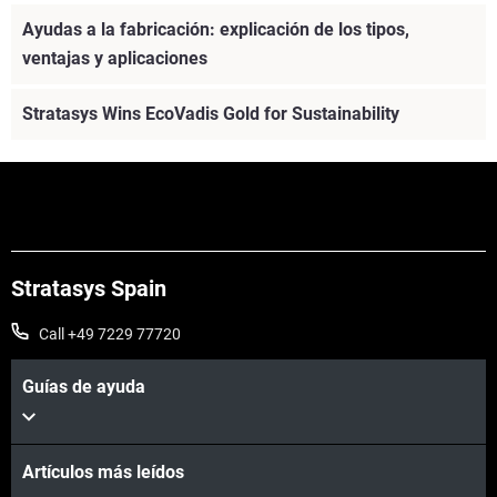
Explore strong, tough 3D printing materials for functional
Ayudas a la fabricación: explicación de los tipos,
prototyping and production. Compare FDM, PolyJet, SAF,
ventajas y aplicaciones
and P3 DLP polymers to find the best fit.
Stratasys Wins EcoVadis Gold for Sustainability
Vea más
Stratasys Spain
Call +49 7229 77720
Guías de ayuda
Artículos más leídos