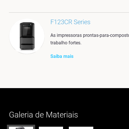
F123CR Series
As impressoras prontas-para-compostos
trabalho fortes.
Saiba mais
Galeria de Materiais