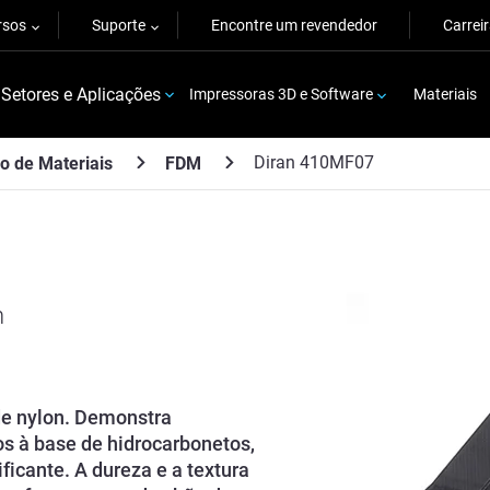
rsos
Suporte
Encontre um revendedor
Carrei
Setores e Aplicações
Impressoras 3D e Software
Materiais
Diran 410MF07
o de Materiais
FDM
n
de nylon. Demonstra
os à base de hidrocarbonetos,
icante. A dureza e a textura