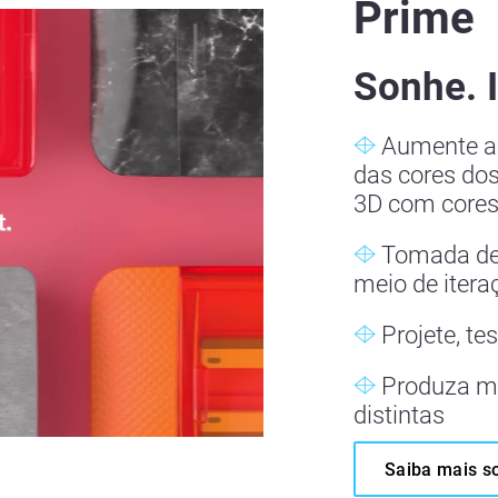
Prime
Sonhe. 
Aumente a v
das cores dos
3D com core
Tomada de 
meio de itera
Projete, te
Produza ma
distintas
Saiba mais s