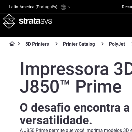
Latin-America (Português)
Recu
3D Printers
Printer Catalog
PolyJet
Impressora 3
J850™ Prime
O desafio encontra a
versatilidade.
A J850 Prime permite que você imprima modelos 3D