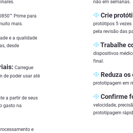
inares.
não em semanas.
Crie
p
rotót
 J850™ Prime para
 muito mais.
protótipos 5 vezes
pela revisão das p
dade e a qualidade
Trabalhe c
as, desde
dispositivos médic
final.
iais:
Carregue
Reduza os 
 de poder usar até
prototipagem em m
Confirme f
e a partir de seus
velocidade, precis
o gasto na
prototipagem rápid
processamento e