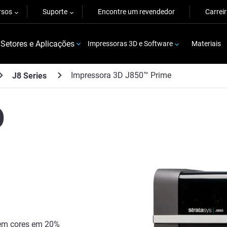
rsos
Suporte
Encontre um revendedor
Carrei
Setores e Aplicações
Impressoras 3D e Software
Materiais
Impressora 3D J850™ Prime
J8 Series
D
 em cores em 20%