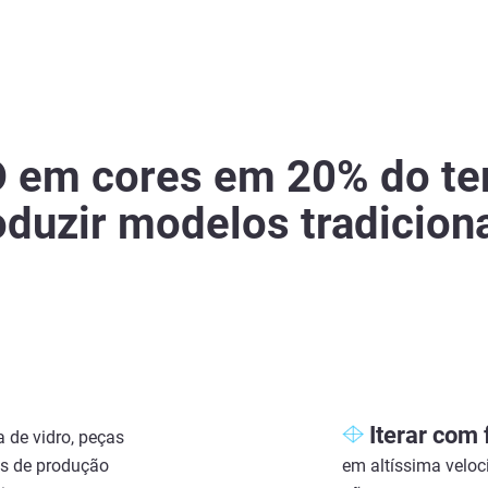
 em cores em 20% do te
oduzir modelos tradiciona
Iterar com 
 de vidro, peças
ças de produção
em altíssima veloci