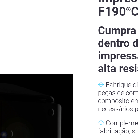
F190
®
Cumpra 
dentro 
impress
alta res
Fabrique di
peças de co
compósito em
necessários p
Complement
fabricação, s