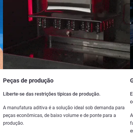
Peças de produção
G
Liberte-se das restrições típicas de produção.
E
c
A manufatura aditiva é a solução ideal sob demanda para
peças econômicas, de baixo volume e de ponte para a
A
produção.
f
e