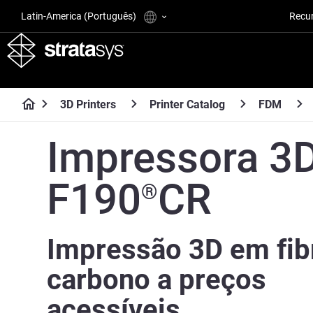
Latin-America (Português)
Recu
3D Printers
Printer Catalog
FDM
Impressora 3
F190
CR
®
Impressão 3D em fib
carbono a preços
acessíveis