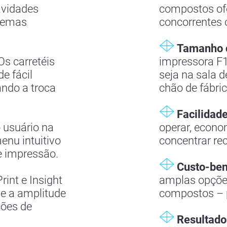
avidades
compostos of
stemas
concorrentes 
Tamanho 
s carretéis
impressora F
e fácil
seja na sala d
ando a troca
chão de fábric
Facilidade
o usuário na
operar, econ
enu intuitivo
concentrar re
e impressão.
Custo-ben
int e Insight
amplas opçõe
 e a amplitude
compostos – p
ções de
Resultados