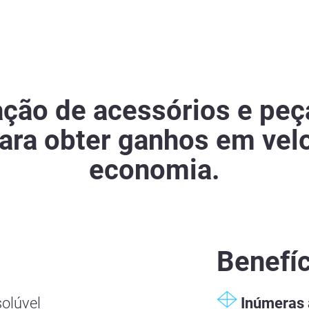
ção de acessórios e pe
ra obter ganhos em velo
economia.
Benefí
solúvel
Inúmeras 