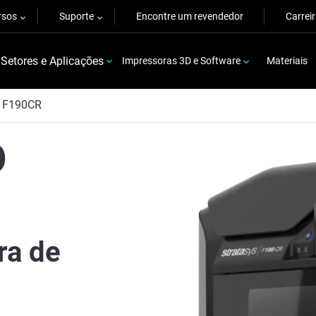
rsos
Suporte
Encontre um revendedor
Carrei
Setores e Aplicações
Impressoras 3D e Software
Materiais
F190CR
D
ra de