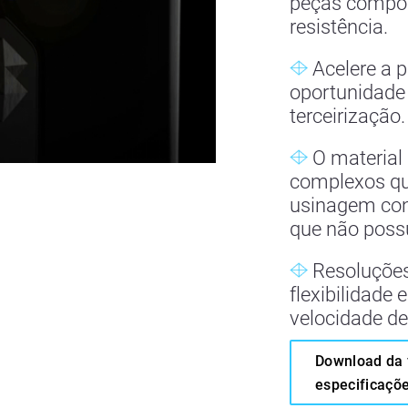
peças compos
resistência.
Acelere a p
oportunidade
terceirização.
O material 
complexos qu
usinagem con
que não poss
Resoluções
flexibilidade
velocidade d
Download da 
especificaçõ