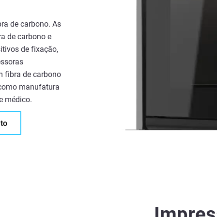
ra de carbono. As
ra de carbono e
itivos de fixação,
essoras
 fibra de carbono
s como manufatura
 e médico.
to
Impres