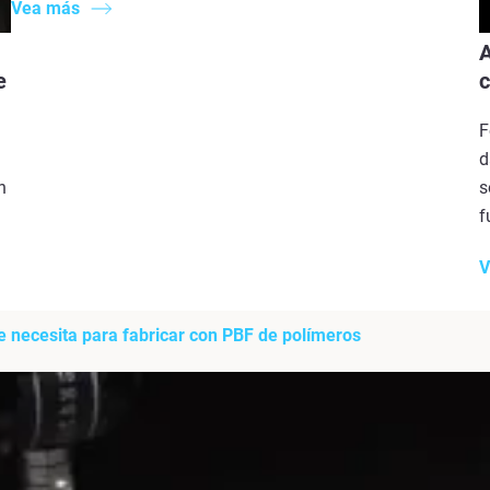
Vea más
A
e
c
F
d
n
s
f
V
e necesita para fabricar con PBF de polímeros