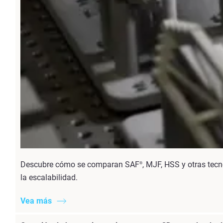
Descubre cómo se comparan SAF
, MJF, HSS y otras tecn
®
la escalabilidad.
Vea más