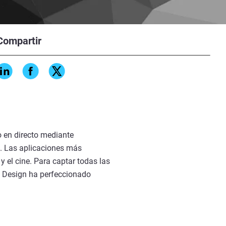
Compartir
nia, en 2011, su sueño era
ra, HMC). En aquel momento, la
rtante en las operaciones y en
 en directo mediante
l. Las aplicaciones más
y el cine. Para captar todas las
P Design ha perfeccionado