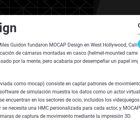
ign
iles Guidon fundaron MOCAP Design en West Hollywood, Califor
abricación de cámaras montadas en casco (helmet-mounted came
asado por la mente, pero acabaría por desempeñar un papel impo
eviada como mocap) consiste en captar patrones de movimiento
l software de simulación muestra los datos como un actor virtua
e encuentran en los sectores de ocio, incluidos los videojuegos 
or se necesita una HMC personalizada para cada actor, y MOCA
ámaras de captura de movimiento mediante la impresión 3D.