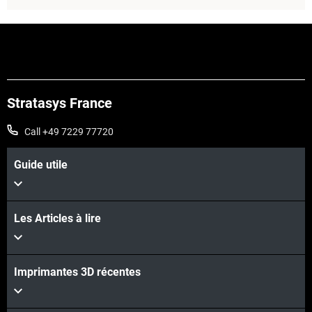
Stratasys France
Call +49 7229 77720
Guide utile
Voir plus
Les Articles à lire
Imprimantes 3D récentes
Voir plus