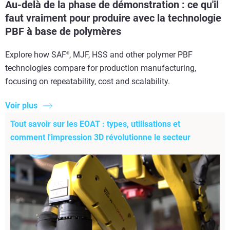
Au-delà de la phase de démonstration : ce qu'il
faut vraiment pour produire avec la technologie
PBF à base de polymères
Explore how SAF
, MJF, HSS and other polymer PBF
®
technologies compare for production manufacturing,
focusing on repeatability, cost and scalability.
Voir plus
Tout savoir sur les EOAT : types, utilisations et
comment l'impression 3D révolutionne le secteur