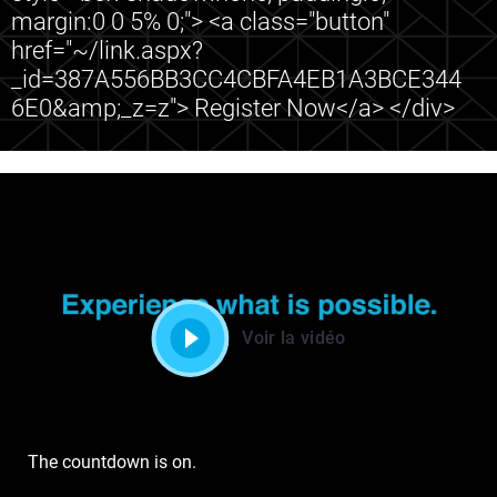
margin:0 0 5% 0;"> <a class="button"
href="~/link.aspx?
_id=387A556BB3CC4CBFA4EB1A3BCE344
6E0&amp;_z=z"> Register Now</a> </div>
Voir la vidéo
The countdown is on.