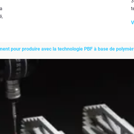
3
la
t
é,
V
aiment pour produire avec la technologie PBF à base de polymè