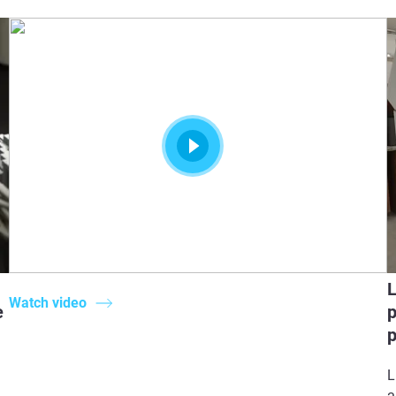
L
Watch video
e
p
p
L