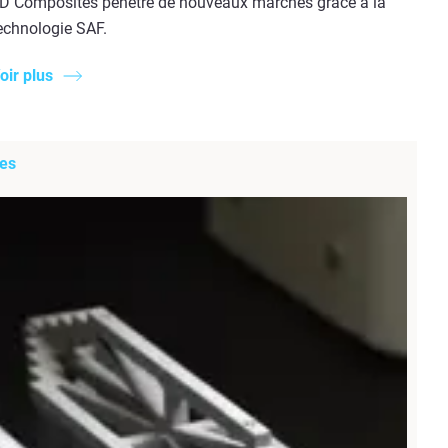
D Composites pénètre de nouveaux marchés grâce à la
echnologie SAF.
oir plus
res