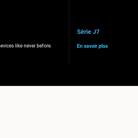
Série J7
evices like never before.
En savoir plus