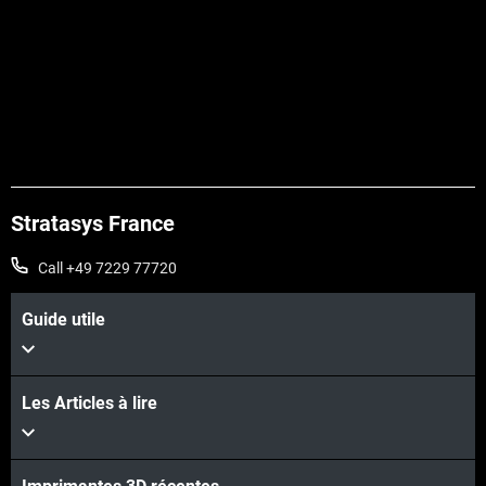
Voir plus
Stratasys France
Voir plus
Call +49 7229 77720
Guide utile
Les Articles à lire