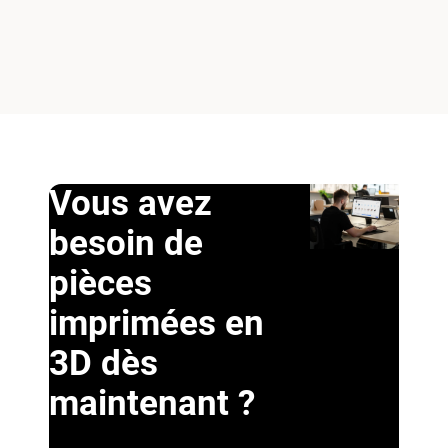
Vous avez
besoin de
pièces
imprimées en
3D dès
maintenant ?