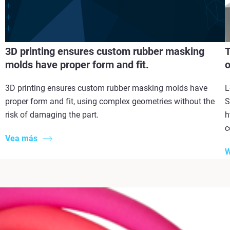
3D printing ensures custom rubber masking
T
molds have proper form and fit.
o
3D printing ensures custom rubber masking molds have
L
proper form and fit, using complex geometries without the
S
risk of damaging the part.
h
c
Vea más
W