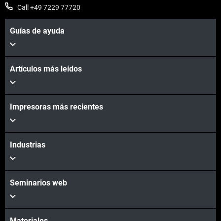
Call +49 7229 77720
Guías de ayuda
Artículos más leídos
Impresoras más recientes
Vea más
Vea más
Industrias
Seminarios web
Materiales