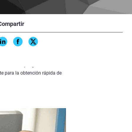
Compartir
ha desde 1962, satisface las
amplia gama de sectores.
plejas y personalizadas que van
istian Maier, responsable de la
nte para la obtención rápida de