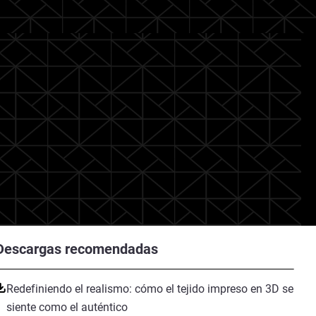
Descargas recomendadas
Redefiniendo el realismo: cómo el tejido impreso en 3D se
siente como el auténtico